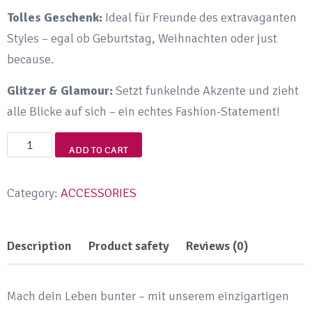
Tolles Geschenk:
Ideal für Freunde des extravaganten
Styles – egal ob Geburtstag, Weihnachten oder just
because.
Glitzer & Glamour:
Setzt funkelnde Akzente und zieht
alle Blicke auf sich – ein echtes Fashion-Statement!
Bunter
ADD TO CART
Totenkopf
Schlüsselanhänger
Category:
ACCESSORIES
mit
Strass
Description
Product safety
Reviews (0)
–
Skull
Charm
Mach dein Leben bunter – mit unserem einzigartigen
für