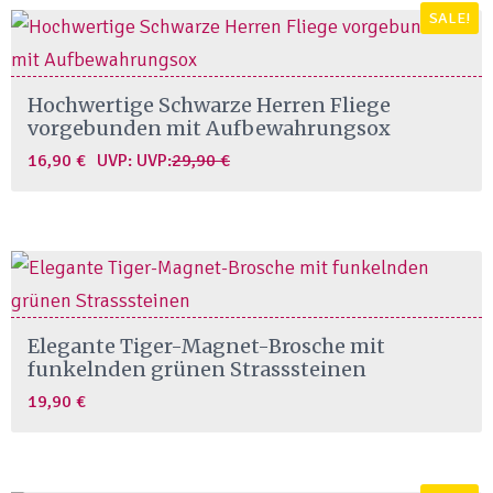
SALE!
Hochwertige Schwarze Herren Fliege
vorgebunden mit Aufbewahrungsox
Original
Current
16,90
€
UVP:
UVP:
29,90
€
price
price
was:
is:
29,90 €.
16,90 €.
Elegante Tiger-Magnet-Brosche mit
funkelnden grünen Strasssteinen
19,90
€