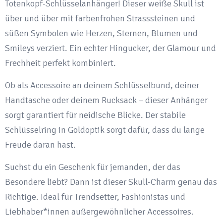
Totenkopf-Schlüsselanhänger! Dieser weiße Skull ist
Damen
über und über mit farbenfrohen Strasssteinen und
&
süßen Symbolen wie Herzen, Sternen, Blumen und
Herren
Smileys verziert. Ein echter Hingucker, der Glamour und
|
Frechheit perfekt kombiniert.
Funkelnder
Ob als Accessoire an deinem Schlüsselbund, deiner
Anhänger
Handtasche oder deinem Rucksack – dieser Anhänger
für
sorgt garantiert für neidische Blicke. Der stabile
Handtasche,
Schlüsselring in Goldoptik sorgt dafür, dass du lange
Rucksack
Freude daran hast.
&
Schlüsselbund
Suchst du ein Geschenk für jemanden, der das
quantity
Besondere liebt? Dann ist dieser Skull-Charm genau das
Richtige. Ideal für Trendsetter, Fashionistas und
Liebhaber*innen außergewöhnlicher Accessoires.