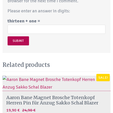
browser for the next time I comment.
Please enter an answer in digits:
thirteen + one =
Related products
SALE!
Aaron Bane Magnet Brosche Totenkopf
Herren Pin für Anzug Sakko Schal Blazer
Original
Current
19,90
€
24,90
€