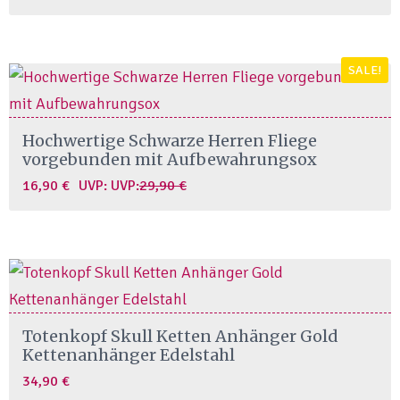
price
price
was:
is:
24,90 €.
19,90 €.
SALE!
Hochwertige Schwarze Herren Fliege
vorgebunden mit Aufbewahrungsox
Original
Current
16,90
€
UVP:
UVP:
29,90
€
price
price
was:
is:
29,90 €.
16,90 €.
Totenkopf Skull Ketten Anhänger Gold
Kettenanhänger Edelstahl
34,90
€