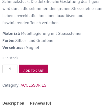
Schmuckstück. Die detailreiche Gestaltung des Tigers
wird durch die schimmernden grünen Strasssteine zum
Leben erweckt, die ihm einen luxuriösen und
faszinierenden Touch verleihen.
Material:
Metalllegierung mit Strasssteinen
Farbe:
Silber- und Grüntöne
Verschluss:
Magnet
2 in stock
Elegante
ADD TO CART
Tiger-
Magnet-
Category:
ACCESSORIES
Brosche
mit
Description
Reviews (0)
funkelnden