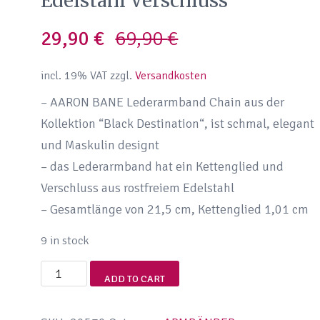
Edelstahl Verschluss
Original
Current
29,90
€
69,90
€
price
price
incl. 19% VAT
zzgl.
Versandkosten
was:
is:
– AARON BANE Lederarmband Chain aus der
Kollektion “Black Destination“, ist schmal, elegant
69,90 €.
29,90 €.
und Maskulin designt
– das Lederarmband hat ein Kettenglied und
Verschluss aus rostfreiem Edelstahl
– Gesamtlänge von 21,5 cm, Kettenglied 1,01 cm
9 in stock
Aaron
ADD TO CART
Bane®
|