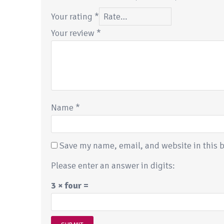
Your rating
*
Your review
*
Name
*
Save my name, email, and website in this b
Please enter an answer in digits:
3 × four =