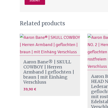
Related products
Aaron Bane® | SKULL
COWBOY | Herren
Armband | geflochten |
Aaron 
braun | mit Einhäng
HEAD NO
Verschluss
Ledera
39,90
€
gefloch
mit ros
Edelst
Verschl