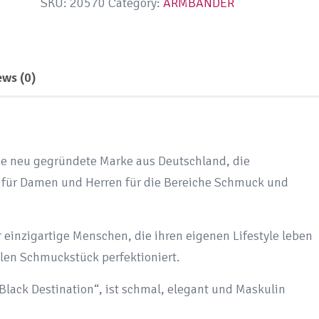
SKU:
20570
Category:
ARMBÄNDER
CHAIN
|
Herren
ews (0)
Lederarmband
|
geflochten
|
e neu gegründete Marke aus Deutschland, die
schwarz
 für Damen und Herren für die Bereiche Schmuck und
|
mit
Edelstahl
einzigartige Menschen, die ihren eigenen Lifestyle leben
Verschluss
len Schmuckstück perfektioniert.
quantity
lack Destination“, ist schmal, elegant und Maskulin