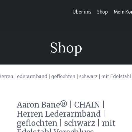
Über uns
Shop
Mein Ko
Shop
erren Lederarmband | geflochten | schwarz | mit Edelstahl
Aaron Bane® | CHAIN |
Herren Lederarmband |
geflochten | schwarz | mit