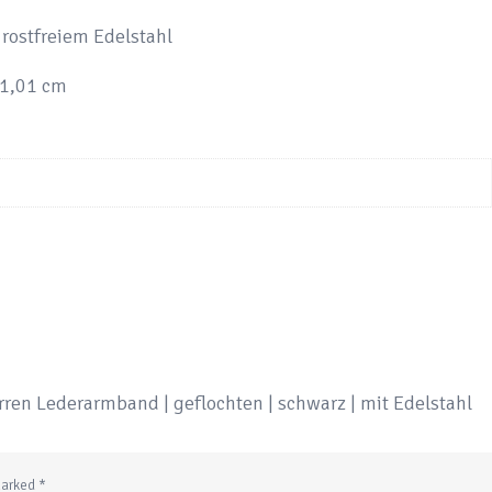
 rostfreiem Edelstahl
 1,01 cm
erren Lederarmband | geflochten | schwarz | mit Edelstahl
 marked
*