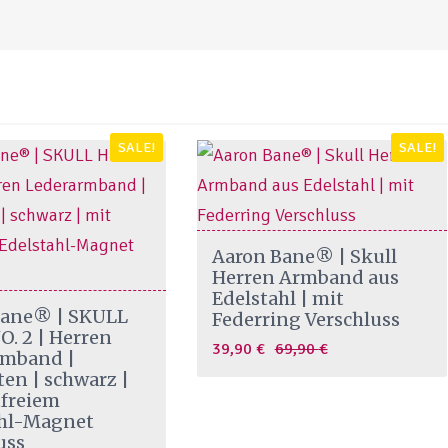
SALE!
SALE!
Aaron Bane® | Skull
Herren Armband aus
Edelstahl | mit
Bane® | SKULL
Federring Verschluss
. 2 | Herren
Original
Current
39,90
€
69,90
€
rmband |
price
price
ten | schwarz |
tfreiem
was:
is:
ahl-Magnet
69,90 €.
39,90 €.
uss