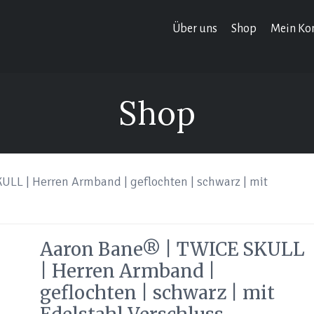
Über uns
Shop
Mein Ko
Shop
ULL | Herren Armband | geflochten | schwarz | mit
Aaron Bane® | TWICE SKULL
| Herren Armband |
geflochten | schwarz | mit