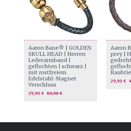
Aaron Bane® | GOLDEN
Aaron B
SKULL HEAD | Herren
prey | 
Lederarmband |
gedreht
geflochten | schwarz |
gefloch
mit rostfreiem
Raubti
Edelstahl-Magnet
Original
C
29,90
€
Verschluss
price
p
Original
Current
29,90
€
69,90
€
was:
i
price
price
42,90 €.
2
was:
is:
69,90 €.
29,90 €.