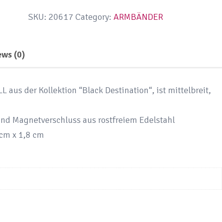
|
SKU:
20617
Category:
ARMBÄNDER
TWICE
SKULL
ews (0)
|
Herren
Armband
s der Kollektion “Black Destination“, ist mittelbreit,
|
geflochten
nd Magnetverschluss aus rostfreiem Edelstahl
|
 cm x 1,8 cm
schwarz
|
mit
Edelstahl
Verschluss
quantity