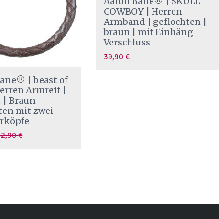
Aaron Bane® | SKULL
COWBOY | Herren
Armband | geflochten |
braun | mit Einhäng
Verschluss
39,90
€
ane® | beast of
Herren Armreif |
 | Braun
ten mit zwei
erköpfe
urrent
42,90
€
rice
s:
9,90 €.