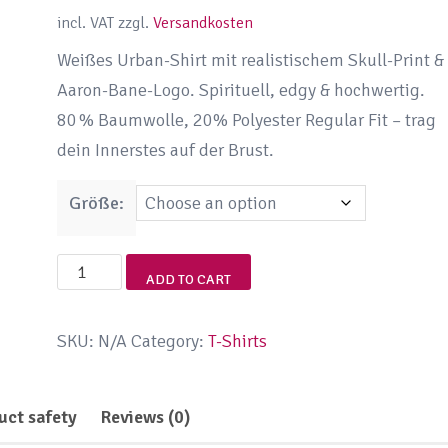
incl. VAT
zzgl.
Versandkosten
Weißes Urban-Shirt mit realistischem Skull-Print &
Aaron-Bane-Logo. Spirituell, edgy & hochwertig.
80 % Baumwolle, 20% Polyester Regular Fit – trag
dein Innerstes auf der Brust.
Größe:
Totenkopf
ADD TO CART
Shirt
Weiß
SKU:
N/A
Category:
T-Shirts
Herren
–
uct safety
Reviews (0)
Skull