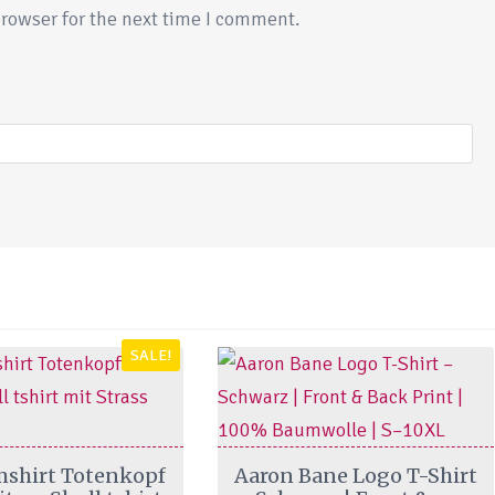
rowser for the next time I comment.
SALE!
This
mshirt Totenkopf
Aaron Bane Logo T-Shirt