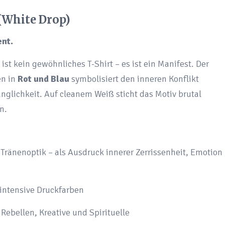
T-
Shirt
 (White Drop)
Streetwear
ent.
Unisex
–
st kein gewöhnliches T-Shirt – es ist ein Manifest. Der
Aaron
en in
Rot und Blau
symbolisiert den inneren Konflikt
Bane
glichkeit. Auf cleanem Weiß sticht das Motiv brutal
Fashion
n.
quantity
r Tränenoptik – als Ausdruck innerer Zerrissenheit, Emotion
 intensive Druckfarben
r Rebellen, Kreative und Spirituelle