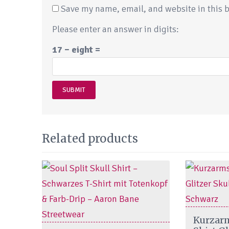
Save my name, email, and website in this b
Please enter an answer in digits:
17 − eight =
Related products
This
Kurzar