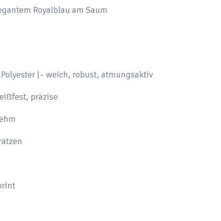
elegantem Royalblau am Saum
lyester |– weich, robust, atmungsaktiv
eißfest, präzise
nehm
ratzen
rint