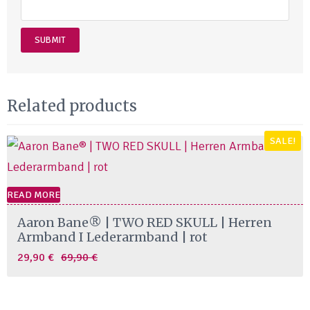
Related products
SALE!
READ MORE
Aaron Bane® | TWO RED SKULL | Herren
Armband I Lederarmband | rot
Original
Current
29,90
€
69,90
€
price
price
was:
is: