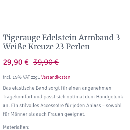
Tigerauge Edelstein Armband 3
Weiße Kreuze 23 Perlen
Original
Current
29,90
€
39,90
€
price
price
incl. 19% VAT
zzgl.
Versandkosten
was:
is:
Das elastische Band sorgt für einen angenehmen
Tragekomfort und passt sich optimal dem Handgelenk
39,90 €.
29,90 €.
an. Ein stilvolles Accessoire für jeden Anlass – sowohl
für Männer als auch Frauen geeignet.
Materialien: