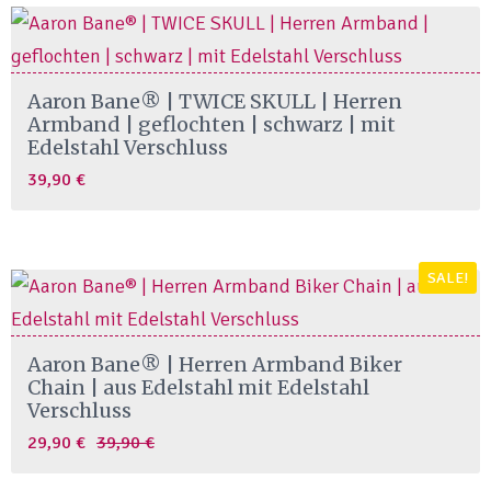
69,90 €.
29,90 €.
Aaron Bane® | TWICE SKULL | Herren
Armband | geflochten | schwarz | mit
Edelstahl Verschluss
39,90
€
SALE!
Aaron Bane® | Herren Armband Biker
Chain | aus Edelstahl mit Edelstahl
Verschluss
Original
Current
29,90
€
39,90
€
price
price