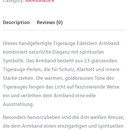
Category:
ARMBÄNDER
3
Weiße
Description
Reviews (0)
Kreuze
23
Perlen
Dieses handgefertigte Tigerauge Edelstein Armband
quantity
kombiniert natürliche Eleganz mit spiritueller
Symbolik. Das Armband besteht aus 23 glänzenden
Tigerauge-Perlen, die für Schutz, Klarheit und innere
Stärke stehen. Die warmen, goldbraunen Töne des
Tigerauges fangen das Licht auf faszinierende Weise
ein und verleihen dem Armband eine edle
Ausstrahlung.
Besonders hervorzuheben sind die drei weißen Kreuze,
die dem Armband einen einzigartigen und spirituellen