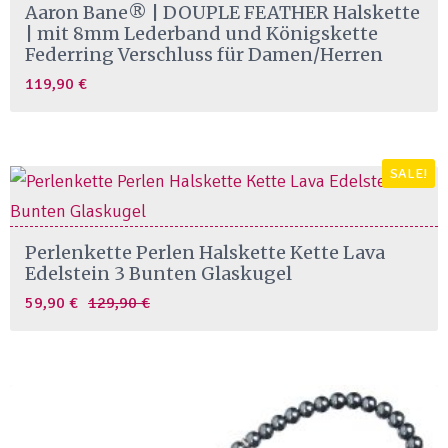
Aaron Bane® | DOUPLE FEATHER Halskette
| mit 8mm Lederband und Königskette
Federring Verschluss für Damen/Herren
119,90
€
SALE!
Perlenkette Perlen Halskette Kette Lava
Edelstein 3 Bunten Glaskugel
Original
Current
59,90
€
129,90
€
price
price
was:
is:
129,90 €.
59,90 €.