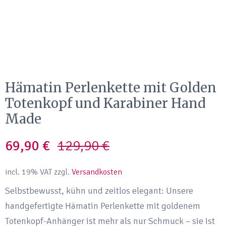
Hämatin Perlenkette mit Golden
Totenkopf und Karabiner Hand
Made
Original
Current
69,90
€
129,90
€
price
price
incl. 19% VAT
zzgl.
Versandkosten
was:
is:
Selbstbewusst, kühn und zeitlos elegant: Unsere
handgefertigte Hämatin Perlenkette mit goldenem
129,90 €.
69,90 €.
Totenkopf-Anhänger ist mehr als nur Schmuck – sie ist