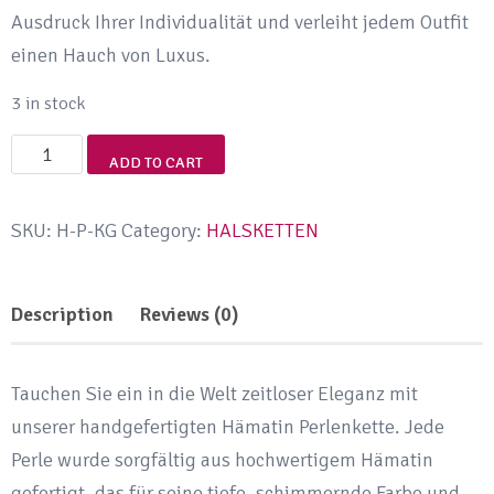
Ausdruck Ihrer Individualität und verleiht jedem Outfit
einen Hauch von Luxus.
3 in stock
Hämatin
ADD TO CART
Perlenkette
mit
SKU:
H-P-KG
Category:
HALSKETTEN
Golden
Totenkopf
Description
Reviews (0)
und
Karabiner
Hand
Tauchen Sie ein in die Welt zeitloser Eleganz mit
Made
unserer handgefertigten Hämatin Perlenkette. Jede
quantity
Perle wurde sorgfältig aus hochwertigem Hämatin
gefertigt, das für seine tiefe, schimmernde Farbe und