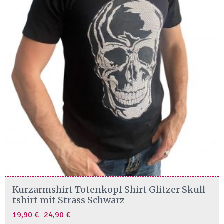
chosen
on
the
product
page
This
Kurzarmshirt Totenkopf Shirt Glitzer Skull
product
tshirt mit Strass Schwarz
has
Original
Current
19,90
€
24,90
€