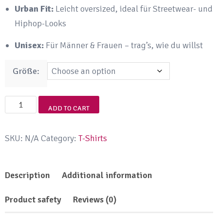
Urban Fit:
Leicht oversized, ideal für Streetwear- und
Hiphop-Looks
Unisex:
Für Männer & Frauen – trag’s, wie du willst
Größe:
Gangster
ADD TO CART
Popeye
T-
SKU:
N/A
Category:
T-Shirts
Shirt
Schwarz
Description
Additional information
–
Cartoon
Product safety
Reviews (0)
Streetwear