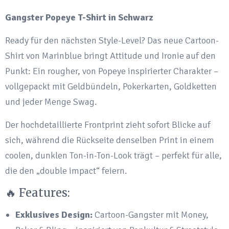
mit
Geld
Gangster Popeye T-Shirt in Schwarz
&
Ready für den nächsten Style-Level? Das neue Cartoon-
Poker
Shirt von Marinblue bringt Attitude und Ironie auf den
Motiv
Punkt: Ein rougher, von Popeye inspirierter Charakter –
Unisex
vollgepackt mit Geldbündeln, Pokerkarten, Goldketten
quantity
und jeder Menge Swag.
Der hochdetaillierte Frontprint zieht sofort Blicke auf
sich, während die Rückseite denselben Print in einem
coolen, dunklen Ton-in-Ton-Look trägt – perfekt für alle,
die den „double impact“ feiern.
🔥 Features:
Exklusives Design:
Cartoon-Gangster mit Money,