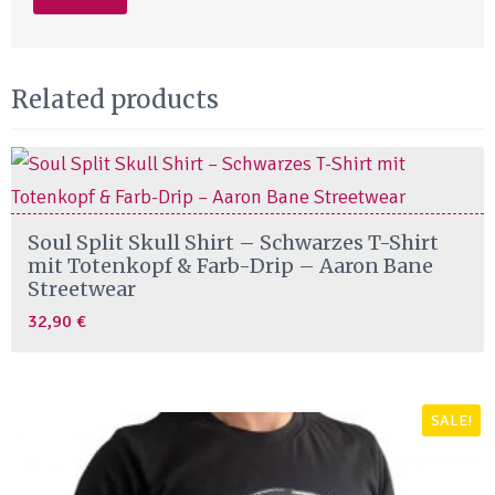
Related products
This
Soul Split Skull Shirt – Schwarzes T-Shirt
product
mit Totenkopf & Farb-Drip – Aaron Bane
Streetwear
has
32,90
€
multiple
variants.
The
SALE!
options
may
be